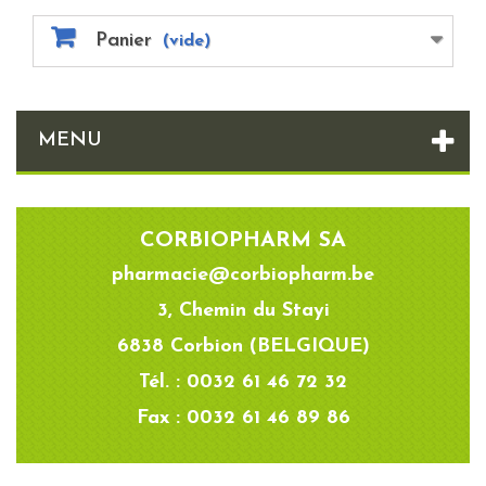
Panier
(vide)
MENU
CORBIOPHARM SA
pharmacie@corbiopharm.be
3, Chemin du Stayi
6838 Corbion (BELGIQUE)
Tél. : 0032 61 46 72 32
Fax : 0032 61 46 89 86