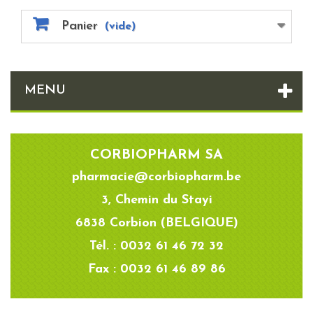
Panier
(vide)
MENU
CORBIOPHARM SA
pharmacie@corbiopharm.be
3, Chemin du Stayi
6838 Corbion (BELGIQUE)
Tél. : 0032 61 46 72 32
Fax : 0032 61 46 89 86