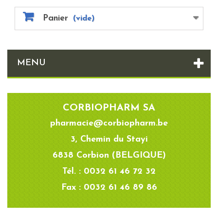
Panier
(vide)
MENU
CORBIOPHARM SA
pharmacie@corbiopharm.be
3, Chemin du Stayi
6838 Corbion (BELGIQUE)
Tél. : 0032 61 46 72 32
Fax : 0032 61 46 89 86