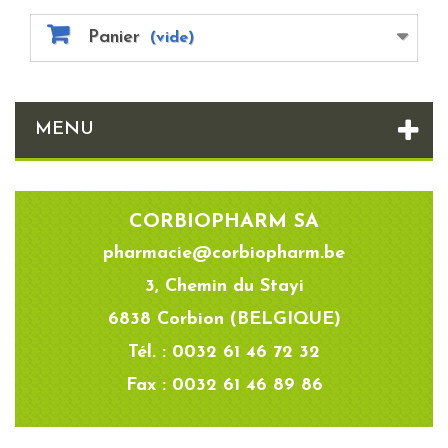
Panier
(vide)
MENU
CORBIOPHARM SA
pharmacie@corbiopharm.be
3, Chemin du Stayi
6838 Corbion (BELGIQUE)
Tél. : 0032 61 46 72 32
Fax : 0032 61 46 89 86