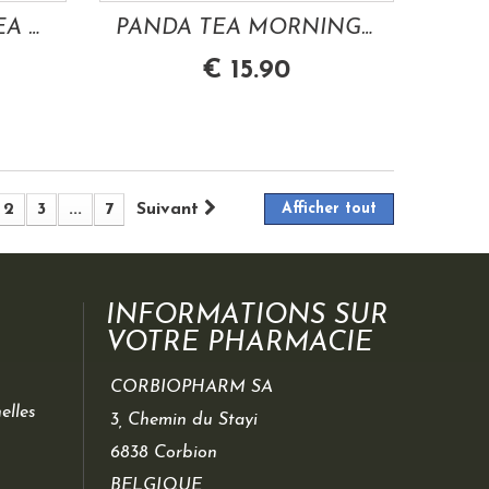
PANDA TEA ICED TEA FRUITS ROUGES 4 SACHETS XL
PANDA TEA MORNING BOOST THE VERT DETOX 28...
€ 15.90
2
3
...
7
Suivant
Afficher tout
INFORMATIONS SUR
VOTRE PHARMACIE
CORBIOPHARM SA
elles
3, Chemin du Stayi
6838 Corbion
BELGIQUE