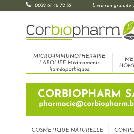
0032 61 46 72 32
Livraison gratuite
MICRO-IMMUNOTHÉRAPIE
ME
LABOLIFE Médicaments
HOM
homéopathiques
CORBIOPHARM S
pharmacie@corbiopharm.b
COSMETIQUE NATURELLE
COMPL