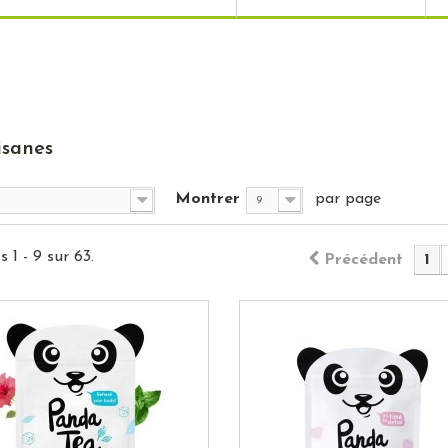
isanes
Montrer
par page
9
 1 - 9 sur 63.
Précédent
1