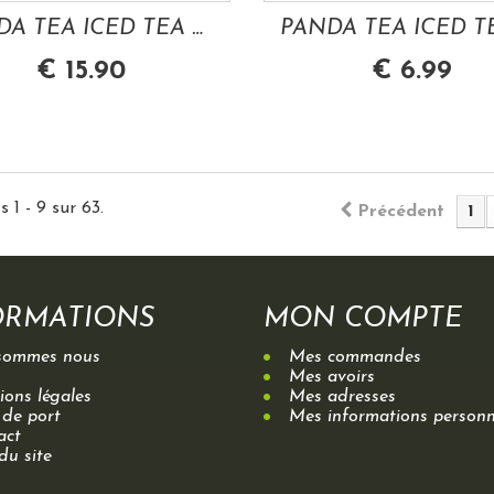
PANDA TEA ICED TEA MENTHE CITRON 28 SACHETS
€ 15.90
€ 6.99
 1 - 9 sur 63.
Précédent
1
ORMATIONS
MON COMPTE
sommes nous
Mes commandes
Mes avoirs
ons légales
Mes adresses
 de port
Mes informations personn
act
du site