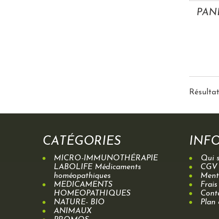
Résultats
CATÉGORIES
INF
MICRO-IMMUNOTHÉRAPIE
Qui 
LABOLIFE Médicaments
CGV
homéopathiques
Menti
MEDICAMENTS
Frais
HOMEOPATHIQUES
Cont
NATURE- BIO
Plan 
ANIMAUX