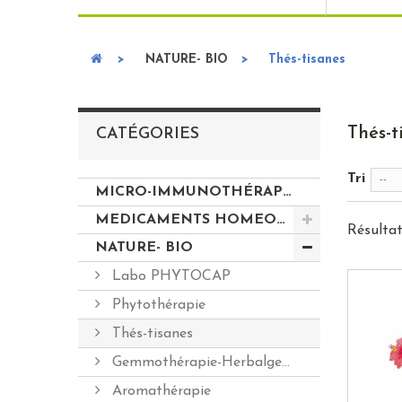
>
NATURE- BIO
>
Thés-tisanes
Thés-t
CATÉGORIES
Tri
--
MICRO-IMMUNOTHÉRAPIE LABOLIFE Médicaments homéopathiques
MEDICAMENTS HOMEOPATHIQUES
Résultats
NATURE- BIO
Labo PHYTOCAP
Phytothérapie
Thés-tisanes
Gemmothérapie-Herbalgem
Aromathérapie