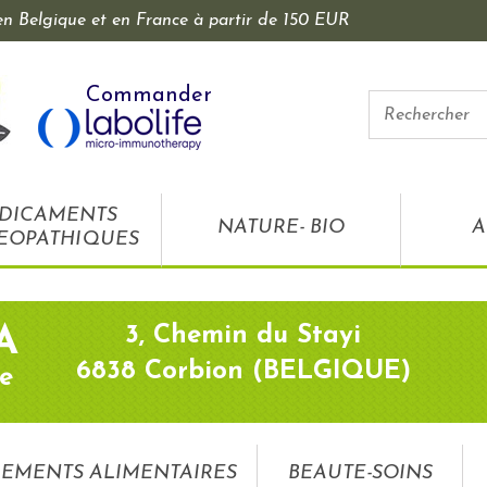
 en Belgique et en France à partir de 150 EUR
Commander
DICAMENTS
NATURE- BIO
A
EOPATHIQUES
3, Chemin du Stayi
A
6838 Corbion (BELGIQUE)
e
EMENTS ALIMENTAIRES
BEAUTE-SOINS