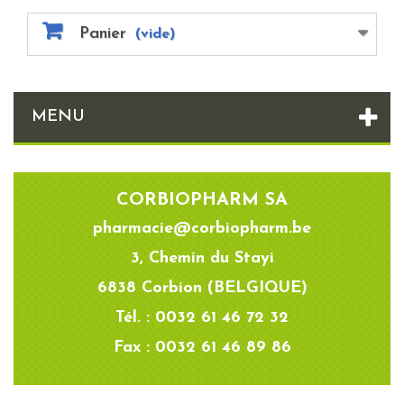
Panier
(vide)
MENU
CORBIOPHARM SA
pharmacie@corbiopharm.be
3, Chemin du Stayi
6838 Corbion (BELGIQUE)
Tél. : 0032 61 46 72 32
Fax : 0032 61 46 89 86