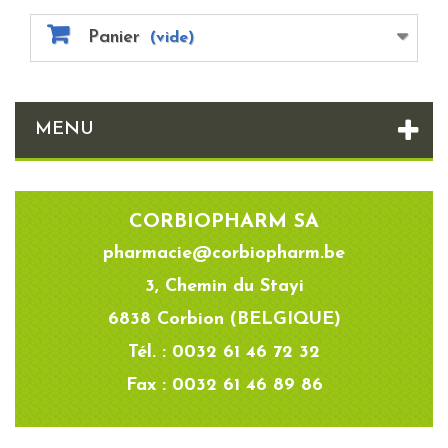
Panier
(vide)
MENU
CORBIOPHARM SA
pharmacie@corbiopharm.be
3, Chemin du Stayi
6838 Corbion (BELGIQUE)
Tél. : 0032 61 46 72 32
Fax : 0032 61 46 89 86