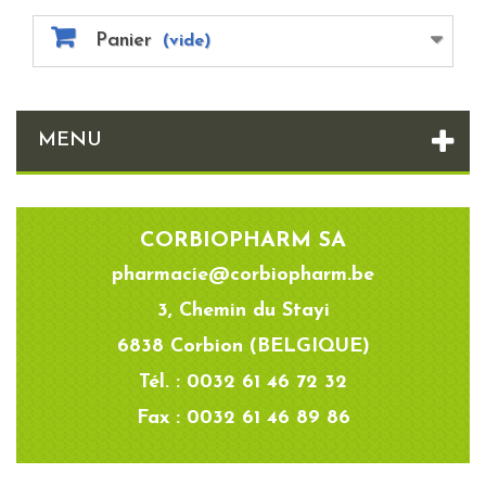
Panier
(vide)
MENU
CORBIOPHARM SA
pharmacie@corbiopharm.be
3, Chemin du Stayi
6838 Corbion (BELGIQUE)
Tél. : 0032 61 46 72 32
Fax : 0032 61 46 89 86