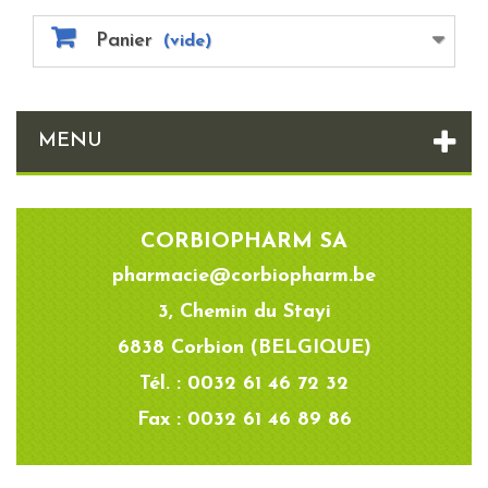
Panier
(vide)
MENU
CORBIOPHARM SA
pharmacie@corbiopharm.be
3, Chemin du Stayi
6838 Corbion (BELGIQUE)
Tél. : 0032 61 46 72 32
Fax : 0032 61 46 89 86