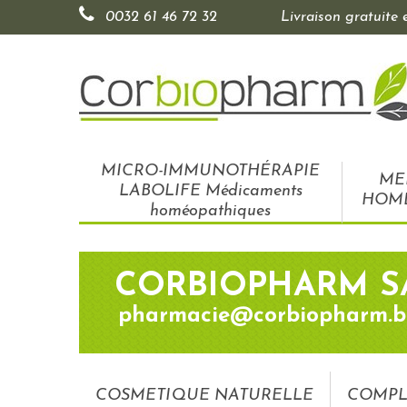
0032 61 46 72 32
Livraison gratuite
MICRO-IMMUNOTHÉRAPIE
ME
LABOLIFE Médicaments
HOM
homéopathiques
CORBIOPHARM S
pharmacie@corbiopharm.b
COSMETIQUE NATURELLE
COMPL