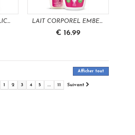
KELO-COTE GEL SILICONE TRAITEMENTS DES...
LAIT CORPOREL EMBELLISANT ROSE 200ML WELEDA
€ 16.99
Afficher tout
1
2
3
4
5
...
11
Suivant