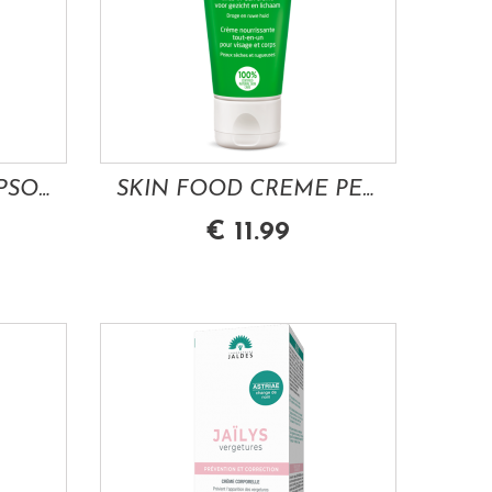
DUCRAY KERTYOL PSO CONCENTRE USAGE LOCAL...
SKIN FOOD CREME PEAUX SECHES TUBE 75ML WELEDA
€ 11.99