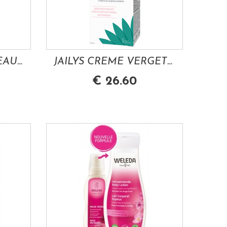
ELTEANS CREME PEAUX SECHES 50ML
JAILYS CREME VERGETURES 125ML
€ 26.60