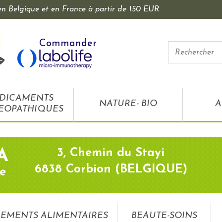
 en Belgique et en France à partir de 150 EUR
Commander
DICAMENTS
NATURE- BIO
A
EOPATHIQUES
3, Chemin du Stayi
A
6838 Corbion (BELGIQUE)
e
EMENTS ALIMENTAIRES
BEAUTE-SOINS