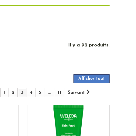
Il y a 92 produits.
Afficher tout
1
2
3
4
5
...
11
Suivant