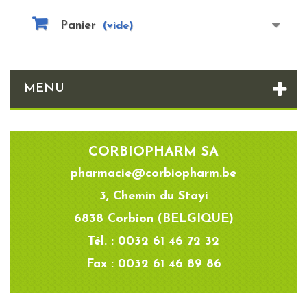
Panier
(vide)
MENU
CORBIOPHARM SA
pharmacie@corbiopharm.be
3, Chemin du Stayi
6838 Corbion (BELGIQUE)
Tél. : 0032 61 46 72 32
Fax : 0032 61 46 89 86