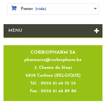
Panier
(vide)
MENU
CORBIOPHARM SA
pharmacie@corbiopharm.be
3, Chemin du Stayi
6838 Corbion (BELGIQUE)
Tél. : 0032 61 46 72 32
Fax : 0032 61 46 89 86