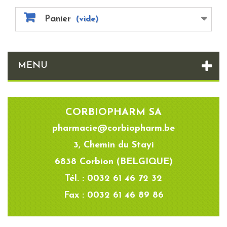
Panier
(vide)
MENU
CORBIOPHARM SA
pharmacie@corbiopharm.be
3, Chemin du Stayi
6838 Corbion (BELGIQUE)
Tél. : 0032 61 46 72 32
Fax : 0032 61 46 89 86