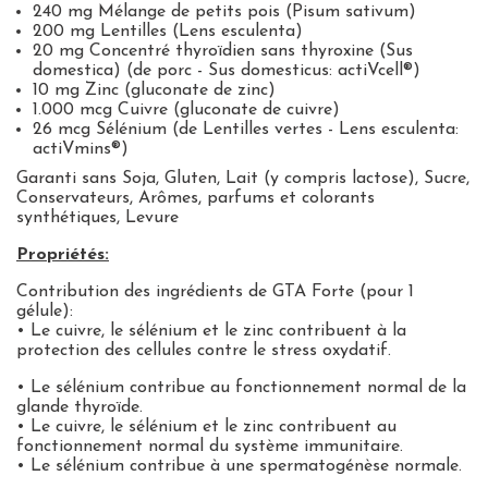
240 mg Mélange de petits pois (Pisum sativum)
200 mg Lentilles (Lens esculenta)
20 mg Concentré thyroïdien sans thyroxine (Sus
domestica) (de porc - Sus domesticus: actiVcell®)
10 mg Zinc (gluconate de zinc)
1.000 mcg Cuivre (gluconate de cuivre)
26 mcg Sélénium (de Lentilles vertes - Lens esculenta:
actiVmins®)
Garanti sans
Soja, Gluten, Lait (y compris lactose), Sucre,
Conservateurs, Arômes, parfums et colorants
synthétiques, Levure
Propriétés:
Contribution des ingrédients de GTA Forte (pour 1
gélule):
• Le cuivre, le sélénium et le zinc contribuent à la
protection des cellules contre le stress oxydatif.
• Le sélénium contribue au fonctionnement normal de la
glande thyroïde.
• Le cuivre, le sélénium et le zinc contribuent au
fonctionnement normal du système immunitaire.
• Le sélénium contribue à une spermatogénèse normale.