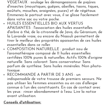
VEGETAUX
: soulage les démangeaisons de piqûres
d'insectes (moustiques, guêpes, abeilles, taons, tiques,
aoûtats, mouches, araignées, puces) et de végétaux.
Emmenez-le partout avec vous, il se glisse facilement
dans votre sac ou votre poche.
HUILES ESSENTIELLES BIO AUX VERTUS
APAISANTES
: l'association des huiles essentielles
d'arbre à thé, de la citronnelle de Java, du Géranium, de
la Lavande vraie, ou encore du Niaouli permettent de
tirer le meilleur des propriétés apaisantes de ces huiles
essentielles dans ce roller.
COMPOSITION NATURELLE
: produit issu de
l'aromathérapie composé de 11 huiles essentielles
certifiées 100% pures & naturelles. Actifs 100% d'origine
naturelle. Sans colorant. Sans conservateur. Sans
parfum de synthèse. Sans huiles minérales. Non photo-
toxique.
RECOMMANDE A PARTIR DE 3 ANS
: un
indispensable de votre trousse de premiers secours. Ne
pas utiliser les femmes enceintes ou en cas d’allergie
connue à l’un des constituants. En cas de contact avec
les yeux : rincer abondamment à l’eau. Lire la notice
avant utilisation.
Conseils d'utilisation: