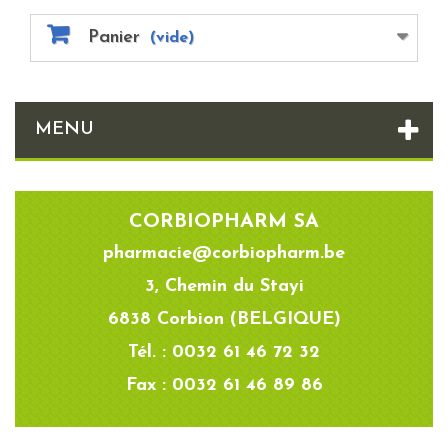
Panier
(vide)
MENU
CORBIOPHARM SA
pharmacie@corbiopharm.be
3, Chemin du Stayi
6838 Corbion (BELGIQUE)
Tél. : 0032 61 46 72 32
Fax : 0032 61 46 89 86