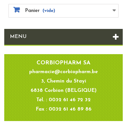
Panier
(vide)
MENU
CORBIOPHARM SA
pharmacie@corbiopharm.be
3, Chemin du Stayi
6838 Corbion (BELGIQUE)
Tél. : 0032 61 46 72 32
Fax : 0032 61 46 89 86