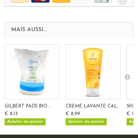
MAIS AUSSI...
GILBERT PADS BIO ...
CREME LAVANTE CAL...
SHAM
€ 8.13
€ 8.99
€ 9.
Ajouter au panier
Ajouter au panier
Ajou