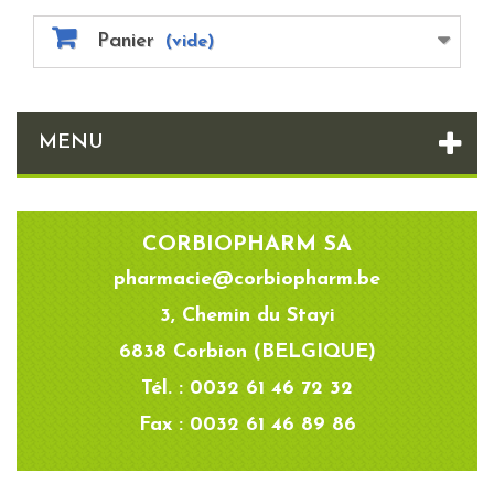
Panier
(vide)
MENU
CORBIOPHARM SA
pharmacie@corbiopharm.be
3, Chemin du Stayi
6838 Corbion (BELGIQUE)
Tél. : 0032 61 46 72 32
Fax : 0032 61 46 89 86