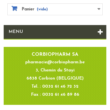
Panier
(vide)
MENU
CORBIOPHARM SA
pharmacie@corbiopharm.be
3, Chemin du Stayi
6838 Corbion (BELGIQUE)
Tél. : 0032 61 46 72 32
Fax : 0032 61 46 89 86