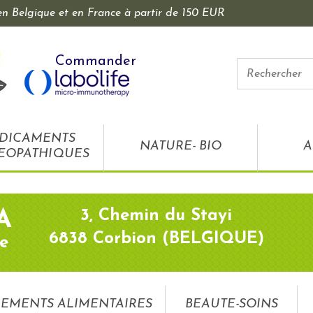
 en Belgique et en France à partir de 150 EUR
Commander
DICAMENTS
NATURE- BIO
A
EOPATHIQUES
3, Chemin du Stayi
A
6838 Corbion (BELGIQUE)
e
EMENTS ALIMENTAIRES
BEAUTE-SOINS