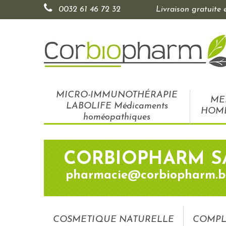
0032 61 46 72 32
Livraison gratuite
MICRO-IMMUNOTHÉRAPIE
ME
LABOLIFE Médicaments
HOM
homéopathiques
CORBIOPHARM S
pharmacie@corbiopharm.b
COSMETIQUE NATURELLE
COMPL