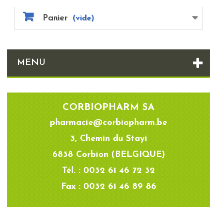
Panier
(vide)
MENU
CORBIOPHARM SA
pharmacie@corbiopharm.be
3, Chemin du Stayi
6838 Corbion (BELGIQUE)
Tél. : 0032 61 46 72 32
Fax : 0032 61 46 89 86