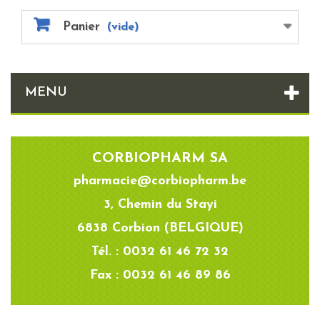
Panier
(vide)
MENU
CORBIOPHARM SA
pharmacie@corbiopharm.be
3, Chemin du Stayi
6838 Corbion (BELGIQUE)
Tél. : 0032 61 46 72 32
Fax : 0032 61 46 89 86