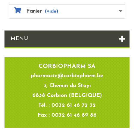
Panier
(vide)
MENU
CORBIOPHARM SA
pharmacie@corbiopharm.be
3, Chemin du Stayi
6838 Corbion (BELGIQUE)
Tél. : 0032 61 46 72 32
Fax : 0032 61 46 89 86