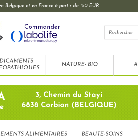
 en Belgique et en France à partir de 150 EUR
Commander
DICAMENTS
NATURE- BIO
A
EOPATHIQUES
3, Chemin du Stayi
A
6838 Corbion (BELGIQUE)
e
EMENTS ALIMENTAIRES
BEAUTE-SOINS