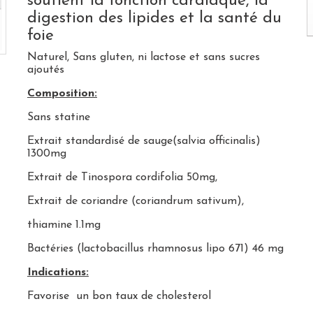
soutient la fonction cardiaque, la
digestion des lipides et la santé du
foie
Naturel,
Sans gluten, ni lactose et sans sucres
ajoutés
Composition:
Sans statine
Extrait standardisé de sauge(salvia officinalis)
1300mg
Extrait de Tinospora cordifolia 50mg,
Extrait de coriandre (coriandrum sativum),
thiamine 1.1mg
Bactéries (lactobacillus rhamnosus lipo 671) 46 mg
Indications:
Favorise un bon taux de cholesterol