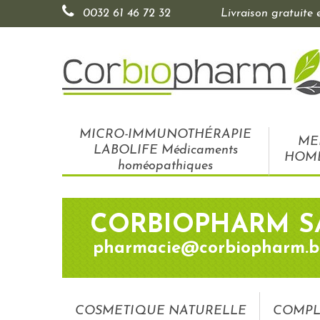
0032 61 46 72 32
Livraison gratuite
MICRO-IMMUNOTHÉRAPIE
ME
LABOLIFE Médicaments
HOM
homéopathiques
CORBIOPHARM S
pharmacie@corbiopharm.b
COSMETIQUE NATURELLE
COMPL