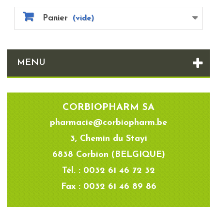
Panier
(vide)
MENU
CORBIOPHARM SA
pharmacie@corbiopharm.be
3, Chemin du Stayi
6838 Corbion (BELGIQUE)
Tél. : 0032 61 46 72 32
Fax : 0032 61 46 89 86