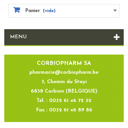
Panier
(vide)
MENU
CORBIOPHARM SA
pharmacie@corbiopharm.be
3, Chemin du Stayi
6838 Corbion (BELGIQUE)
Tél. : 0032 61 46 72 32
Fax : 0032 61 46 89 86