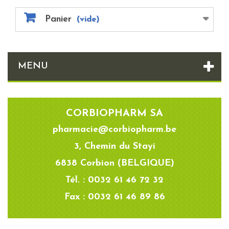
Panier
(vide)
MENU
CORBIOPHARM SA
pharmacie@corbiopharm.be
3, Chemin du Stayi
6838 Corbion (BELGIQUE)
Tél. : 0032 61 46 72 32
Fax : 0032 61 46 89 86