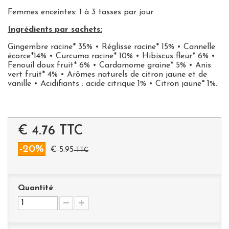
Femmes enceintes: 1 à 3 tasses par jour
Ingrédients par sachets:
Gingembre racine* 35% • Réglisse racine* 15% • Cannelle
écorce*14% • Curcuma racine* 10% • Hibiscus fleur* 6% •
Fenouil doux fruit* 6% • Cardamome graine* 5% • Anis
vert fruit* 4% • Arômes naturels de citron jaune et de
vanille • Acidifiants : acide citrique 1% • Citron jaune* 1%.
€ 4.76
TTC
-20%
€ 5.95
TTC
Quantité