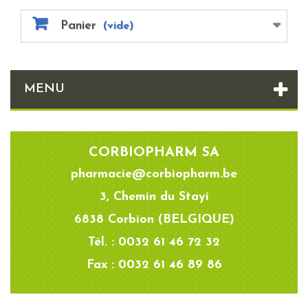
Panier
(vide)
MENU
CORBIOPHARM SA
pharmacie@corbiopharm.be
3, Chemin du Stayi
6838 Corbion (BELGIQUE)
Tél. : 0032 61 46 72 32
Fax : 0032 61 46 89 86