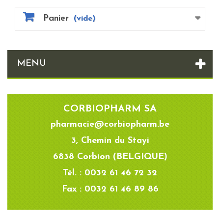
Panier
(vide)
MENU
CORBIOPHARM SA
pharmacie@corbiopharm.be
3, Chemin du Stayi
6838 Corbion (BELGIQUE)
Tél. : 0032 61 46 72 32
Fax : 0032 61 46 89 86