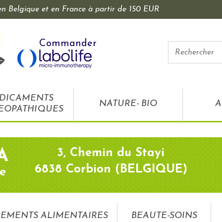
 en Belgique et en France à partir de 150 EUR
Commander
DICAMENTS
NATURE- BIO
A
EOPATHIQUES
3, Chemin du Stayi
A
6838 Corbion (BELGIQUE)
e
EMENTS ALIMENTAIRES
BEAUTE-SOINS