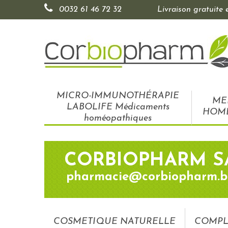
0032 61 46 72 32
Livraison gratuite
MICRO-IMMUNOTHÉRAPIE
ME
LABOLIFE Médicaments
HOM
homéopathiques
CORBIOPHARM S
pharmacie@corbiopharm.b
COSMETIQUE NATURELLE
COMPL