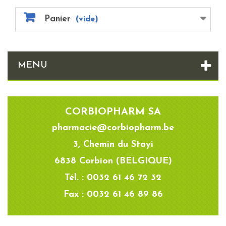
Panier
(vide)
MENU
CORBIOPHARM SA
pharmacie@corbiopharm.be
3, Chemin du Stayi
6838 Corbion (BELGIQUE)
Tél. : 0032 61 46 72 32
Fax : 0032 61 46 89 86