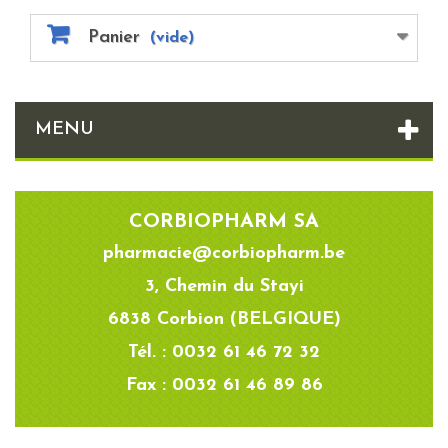
Panier
(vide)
MENU
CORBIOPHARM SA
pharmacie@corbiopharm.be
3, Chemin du Stayi
6838 Corbion (BELGIQUE)
Tél. : 0032 61 46 72 32
Fax : 0032 61 46 89 86