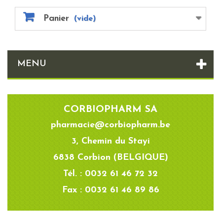
Panier
(vide)
MENU
CORBIOPHARM SA
pharmacie@corbiopharm.be
3, Chemin du Stayi
6838 Corbion (BELGIQUE)
Tél. : 0032 61 46 72 32
Fax : 0032 61 46 89 86