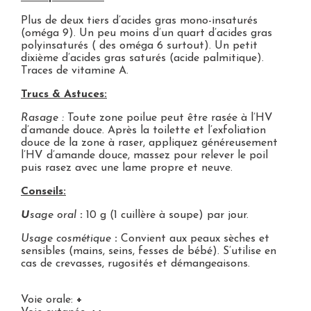
Plus de deux tiers d’acides gras mono-insaturés
(oméga 9). Un peu moins d’un quart d’acides gras
polyinsaturés ( des oméga 6 surtout). Un petit
dixième d’acides gras saturés (acide palmitique).
Traces de vitamine A.
Trucs & Astuces:
Rasage :
Toute zone poilue peut être rasée à l’HV
d’amande douce. Après la toilette et l’exfoliation
douce de la zone à raser, appliquez généreusement
l’HV d’amande douce, massez pour relever le poil
puis rasez avec une lame propre et neuve.
Conseils:
U
sage oral
:
10 g (1 cuillère à soupe) par jour.
Usage cosmétique
:
Convient aux peaux sèches et
sensibles (mains, seins, fesses de bébé). S’utilise en
cas de crevasses, rugosités et démangeaisons.
Voie orale:
+