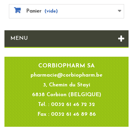
Panier
(vide)
MENU
CORBIOPHARM SA
pharmacie@corbiopharm.be
3, Chemin du Stayi
6838 Corbion (BELGIQUE)
Tél. : 0032 61 46 72 32
Fax : 0032 61 46 89 86