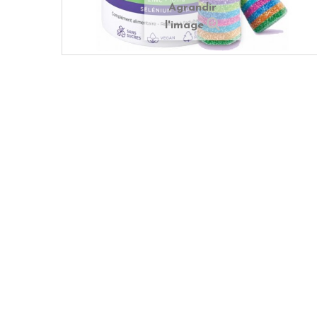
Agrandir
l'image