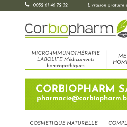
0032 61 46 72 32
Livraison gratuite
MICRO-IMMUNOTHÉRAPIE
ME
LABOLIFE Médicaments
HOM
homéopathiques
CORBIOPHARM S
pharmacie@corbiopharm.b
COSMETIQUE NATURELLE
COMPL