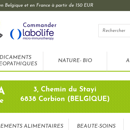
 en Belgique et en France à partir de 150 EUR
Commander
DICAMENTS
NATURE- BIO
A
EOPATHIQUES
3, Chemin du Stayi
A
6838 Corbion (BELGIQUE)
e
EMENTS ALIMENTAIRES
BEAUTE-SOINS