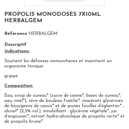
PROPOLIS MONODOSES 7X10ML
HERBALGEM
Référence
HERBALGEM
Descriptif
Indications:
Soutient les défenses immunitaires et maintient un
organisme tonique
grippe
Composition:
Eau; sirop de sureau* (sucre de canne*, baies de sureau*,
eau, miel*); sève de bouleau fraîche*; macérats glycérinés
de bourgeons de cassis* et de jeunes feuilles d’églantier* ;
alcool* (2,5% vol.); émulsifiant : glycérine végétale*; jus
d’argousier*; extrait hydro-alcoolique de propolis verte* et
de propolis brune*.