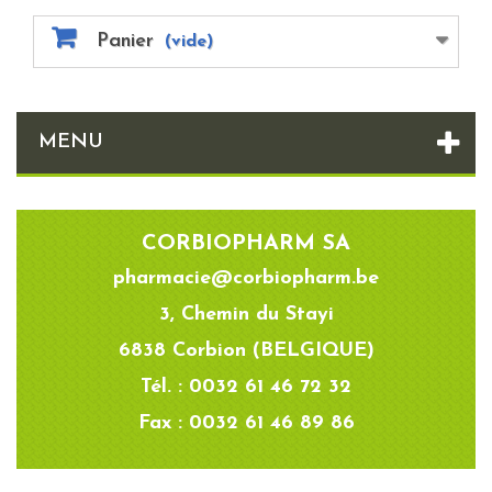
Panier
(vide)
MENU
CORBIOPHARM SA
pharmacie@corbiopharm.be
3, Chemin du Stayi
6838 Corbion (BELGIQUE)
Tél. : 0032 61 46 72 32
Fax : 0032 61 46 89 86