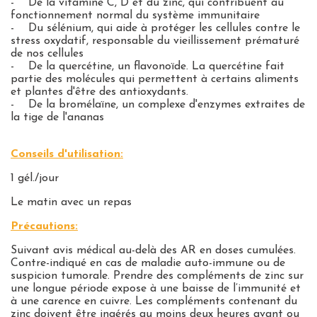
-
De la vitamine C, D et du zinc
, qui contribuent au
fonctionnement normal du système immunitaire
-
Du sélénium
, qui aide à protéger les cellules contre le
stress oxydatif, responsable du vieillissement prématuré
de nos cellules
-
De la quercétine
, un flavonoïde. La quercétine fait
partie des molécules qui permettent à certains aliments
et plantes d'être des antioxydants.
-
De la bromélaïne
, un complexe d'enzymes extraites de
la tige de l'ananas
Conseils d'utilisation:
1 gél./jour
Le matin avec un repas
Précautions:
Suivant avis médical au-delà des AR en doses cumulées.
Contre-indiqué en cas de maladie auto-immune ou de
suspicion tumorale. Prendre des compléments de zinc sur
une longue période expose à une baisse de l’immunité et
à une carence en cuivre. Les compléments contenant du
zinc doivent être ingérés au moins deux heures avant ou