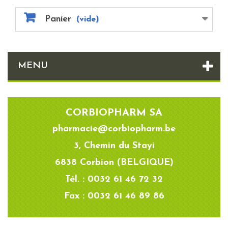
Panier
(vide)
MENU
CORBIOPHARM SA
pharmacie@corbiopharm.be
3, Chemin du Stayi
6838 Corbion (BELGIQUE)
Tél. : 0032 61 46 72 32
Fax : 0032 61 46 89 86