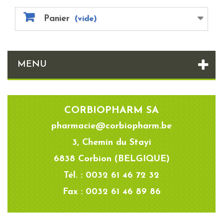
Panier
(vide)
MENU
CORBIOPHARM SA
pharmacie@corbiopharm.be
3, Chemin du Stayi
6838 Corbion (BELGIQUE)
Tél. : 0032 61 46 72 32
Fax : 0032 61 46 89 86