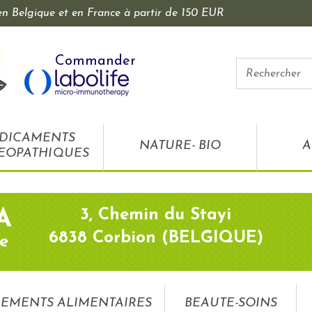
 en Belgique et en France à partir de 150 EUR
Commander
DICAMENTS
NATURE- BIO
A
EOPATHIQUES
3, Chemin du Stayi
A
6838 Corbion (BELGIQUE)
e
EMENTS ALIMENTAIRES
BEAUTE-SOINS