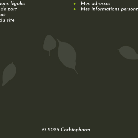
ons légales
Mes adresses
 de port
Mes informations personn
act
du site
© 2026 Corbiopharm