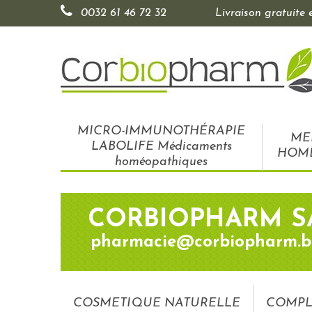
0032 61 46 72 32
Livraison gratuite
MICRO-IMMUNOTHÉRAPIE
ME
LABOLIFE Médicaments
HOM
homéopathiques
CORBIOPHARM S
pharmacie@corbiopharm.b
COSMETIQUE NATURELLE
COMPL