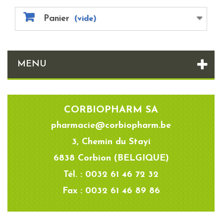
Panier
(vide)
MENU
CORBIOPHARM SA
pharmacie@corbiopharm.be
3, Chemin du Stayi
6838 Corbion (BELGIQUE)
Tél. : 0032 61 46 72 32
Fax : 0032 61 46 89 86