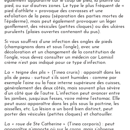
également apparaître sur le coup de pied, la plante du
pied, ou sur d’autres zones. Le type le plus fréquent de «
pied d’athlète » provoque des crevasses et une
exfoliation de la peau (séparation des parties mortes de
l’épiderme), mais peut également provoquer un léger
gonflement, des vésicules (petites cloques) ou des ulcères
purulents (plaies ouvertes contenant du pus).
Si vous souffrez d’une infection des ongles de pieds
(champignons dans et sous l’ongle), avec une
décoloration et un changement de la constitution de
l’ongle, vous devez consulter un médecin car Lamisil
crème n’est pas indiqué pour ce type d’infection.
La « teigne des plis »
(Tinea cruris) : apparaît dans les
plis de peau - surtout s’ils sont humides - comme par
exemple l’aine ou la face interne supérieure des cuisses,
généralement des deux côtés, mais souvent plus sévère
d’un côté que de l’autre. L’infection peut avancer entre
les jambes, jusqu’aux fesses, voire même l’estomac. Elle
peut aussi apparaître dans les plis sous la poitrine, les
aisselles, etc. La lésion a un bord bien distinct, peut
porter des vésicules (petites cloques) et chatouiller.
La « roue de Ste Catherine »
(Tinea corporis) : peut
apparaître n’importe où sur le corps, mais s’observe