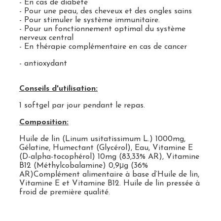
- En cas de diabète
- Pour une peau, des cheveux et des ongles sains
- Pour stimuler le système immunitaire.
- Pour un fonctionnement optimal du système
nerveux central
- En thérapie complémentaire en cas de cancer
- antioxydant
Conseils d'utilisation:
1 softgel par jour pendant le repas.
Composition:
Huile de lin (Linum usitatissimum L.) 1000mg,
Gélatine, Humectant (Glycérol), Eau, Vitamine E
(D-alpha-tocophérol) 10mg (83,33% AR), Vitamine
B12 (Méthylcobalamine) 0,9μg (36%
AR)
Complément alimentaire à base d’Huile de lin,
Vitamine E et Vitamine B12. Huile de lin pressée à
froid de première qualité.