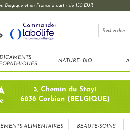
 en Belgique et en France à partir de 150 EUR
Commander
DICAMENTS
NATURE- BIO
A
EOPATHIQUES
3, Chemin du Stayi
A
6838 Corbion (BELGIQUE)
e
EMENTS ALIMENTAIRES
BEAUTE-SOINS