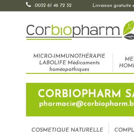
0032 61 46 72 32
Livraison gratuite
MICRO-IMMUNOTHÉRAPIE
ME
LABOLIFE Médicaments
HOM
homéopathiques
CORBIOPHARM S
pharmacie@corbiopharm.b
COSMETIQUE NATURELLE
COMPL