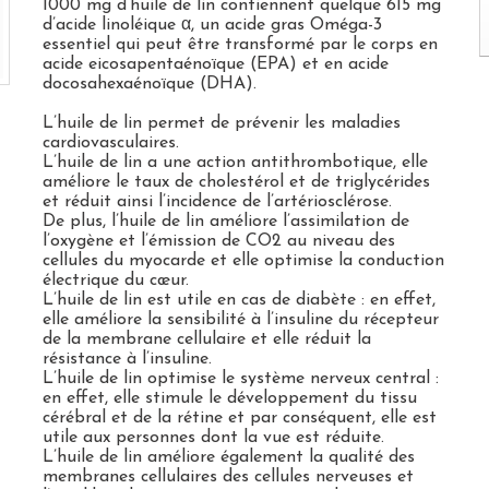
1000 mg d’huile de lin contiennent quelque 615 mg
d’acide linoléique α, un acide gras Oméga-3
essentiel qui peut être transformé par le corps en
acide eicosapentaénoïque (EPA) et en acide
docosahexaénoïque (DHA).
L’huile de lin permet de prévenir les maladies
cardiovasculaires.
L’huile de lin a une action antithrombotique, elle
améliore le taux de cholestérol et de triglycérides
et réduit ainsi l’incidence de l’artériosclérose.
De plus, l’huile de lin améliore l’assimilation de
l’oxygène et l’émission de CO2 au niveau des
cellules du myocarde et elle optimise la conduction
électrique du cœur.
L’huile de lin est utile en cas de diabète : en effet,
elle améliore la sensibilité à l’insuline du récepteur
de la membrane cellulaire et elle réduit la
résistance à l’insuline.
L’huile de lin optimise le système nerveux central :
en effet, elle stimule le développement du tissu
cérébral et de la rétine et par conséquent, elle est
utile aux personnes dont la vue est réduite.
L’huile de lin améliore également la qualité des
membranes cellulaires des cellules nerveuses et