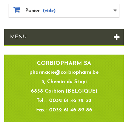
Panier
(vide)
MENU
CORBIOPHARM SA
pharmacie@corbiopharm.be
3, Chemin du Stayi
6838 Corbion (BELGIQUE)
Tél. : 0032 61 46 72 32
Fax : 0032 61 46 89 86