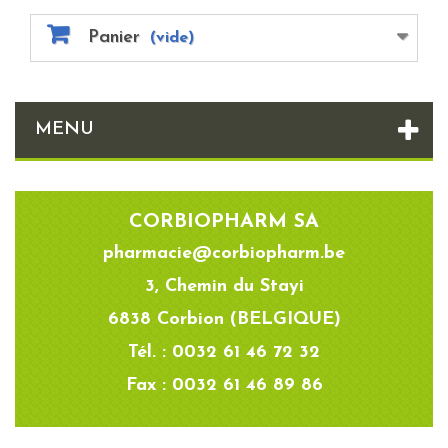
Panier
(vide)
MENU
CORBIOPHARM SA
pharmacie@corbiopharm.be
3, Chemin du Stayi
6838 Corbion (BELGIQUE)
Tél. : 0032 61 46 72 32
Fax : 0032 61 46 89 86