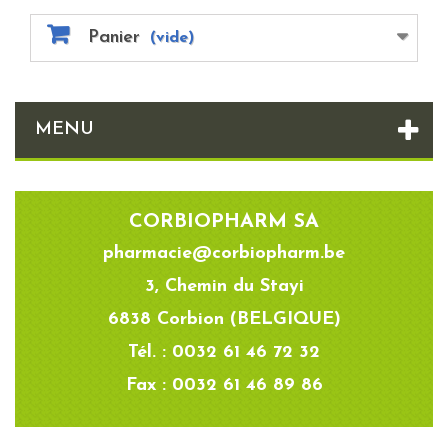
Panier
(vide)
MENU
CORBIOPHARM SA
pharmacie@corbiopharm.be
3, Chemin du Stayi
6838 Corbion (BELGIQUE)
Tél. : 0032 61 46 72 32
Fax : 0032 61 46 89 86