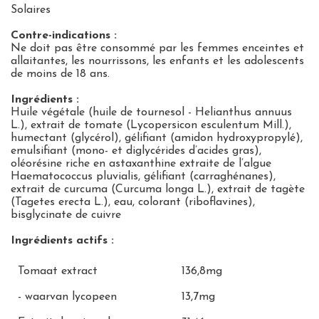
Solaires
Contre-indications :
Ne doit pas être consommé par les femmes enceintes et
allaitantes, les nourrissons, les enfants et les adolescents
de moins de 18 ans.
Ingrédients
:
Huile végétale (huile de tournesol - Helianthus annuus
L.), extrait de tomate (Lycopersicon esculentum Mill.),
humectant (glycérol), gélifiant (amidon hydroxypropylé),
emulsifiant (mono- et diglycérides d’acides gras),
oléorésine riche en astaxanthine extraite de l’algue
Haematococcus pluvialis, gélifiant (carraghénanes),
extrait de curcuma (Curcuma longa L.), extrait de tagète
(Tagetes erecta L.), eau, colorant (riboflavines),
bisglycinate de cuivre
Ingrédients actifs :
Tomaat extract
136,8mg
- waarvan lycopeen
13,7mg