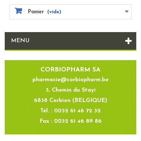
Panier
(vide)
MENU
CORBIOPHARM SA
pharmacie@corbiopharm.be
3, Chemin du Stayi
6838 Corbion (BELGIQUE)
Tél. : 0032 61 46 72 32
Fax : 0032 61 46 89 86