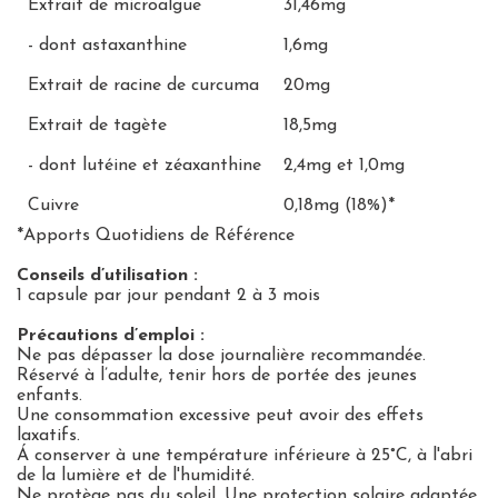
Extrait de microalgue
31,46mg
- dont astaxanthine
1,6mg
Extrait de racine de curcuma
20mg
Extrait de tagète
18,5mg
- dont lutéine et zéaxanthine
2,4mg et 1,0mg
Cuivre
0,18mg (18%)*
*Apports Quotidiens de Référence
Conseils d’utilisation
:
1 capsule par jour pendant 2 à 3 mois
Précautions d’emploi :
Ne pas dépasser la dose journalière recommandée.
Réservé à l’adulte, tenir hors de portée des jeunes
enfants.
Une consommation excessive peut avoir des effets
laxatifs.
Á conserver à une température inférieure à 25°C, à l'abri
de la lumière et de l'humidité.
Ne protège pas du soleil. Une protection solaire adaptée