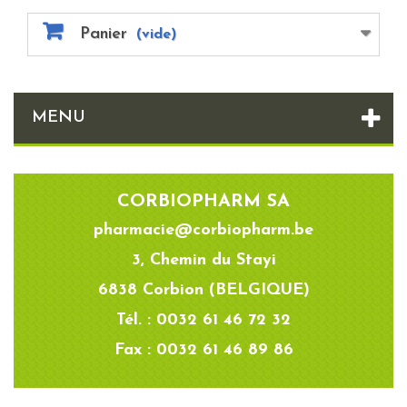
Panier
(vide)
MENU
CORBIOPHARM SA
pharmacie@corbiopharm.be
3, Chemin du Stayi
6838 Corbion (BELGIQUE)
Tél. : 0032 61 46 72 32
Fax : 0032 61 46 89 86