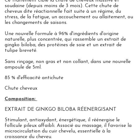
Ce traitement cible la chute de cheveux massive et
soudaine (depuis moins de 3 mois). Cette chute de
cheveux dite réactionnelle fait suite à un régime, du
stress, de la fatigue, un accouchement ou allaitement, ou
les changements de saisons.
Une nouvelle formule à 96% d'ingrédients d'origine
naturelle, plus concentrée, qui rassemble un extrait de
gingko biloba, des protéines de soie et un extrait de
tulipe breveté.
Sans rinçage, non gras et non collant, dans une nouvelle
ampoule de 5ml.
85 % d'efficacité antichute
Chute cheveux
Composition:
EXTRAIT DE GINKGO BILOBA
RÉENERGISANT
Stimulant, antioxydant, énergétique, il réénergise le
follicule pileux affaibli. Associé au massage, il favorise la
microcirculation du cuir chevelu, essentielle à la
croissance du cheveu.