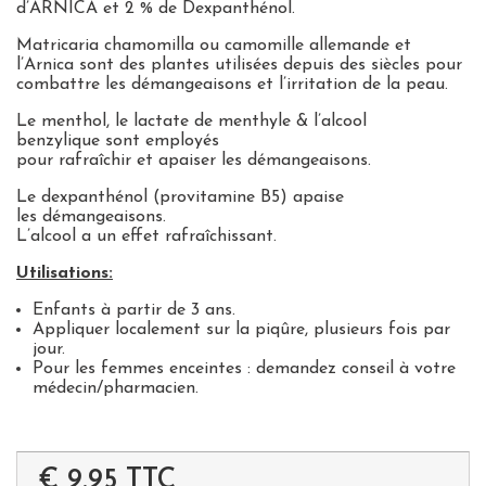
d’ARNICA et 2 % de Dexpanthénol.
Matricaria chamomilla ou
camomille
allemande et
l’
Arnica
sont des plantes utilisées depuis des siècles pour
combattre
les démangeaisons et l’irritation de la peau.
Le menthol, le lactate de menthyle & l’alcool
benzylique
sont employés
pour
rafraîchir
et
apaiser
les
démangeaisons.
Le dexpanthénol (provitamine B5)
apaise
les
démangeaisons
.
L’alcool a un effet rafraîchissant.
Utilisations:
Enfants
à partir de 3 ans
.
Appliquer localement sur la piqûre,
plusieurs fois par
jour
.
Pour les femmes enceintes :
demandez conseil à votre
médecin/pharmacien.
€ 9.95
TTC