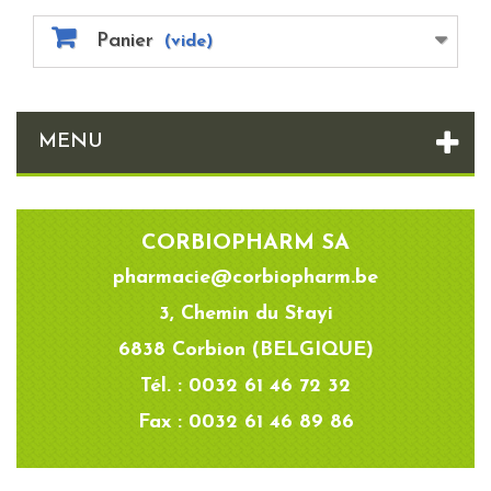
Panier
(vide)
MENU
CORBIOPHARM SA
pharmacie@corbiopharm.be
3, Chemin du Stayi
6838 Corbion (BELGIQUE)
Tél. : 0032 61 46 72 32
Fax : 0032 61 46 89 86