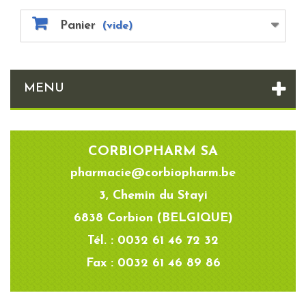
Panier
(vide)
MENU
CORBIOPHARM SA
pharmacie@corbiopharm.be
3, Chemin du Stayi
6838 Corbion (BELGIQUE)
Tél. : 0032 61 46 72 32
Fax : 0032 61 46 89 86