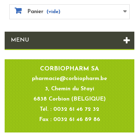
Panier
(vide)
MENU
CORBIOPHARM SA
pharmacie@corbiopharm.be
3, Chemin du Stayi
6838 Corbion (BELGIQUE)
Tél. : 0032 61 46 72 32
Fax : 0032 61 46 89 86