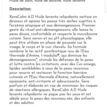
Huile de bain, huile de douche, huile lavante
Description:
XeraCalm A.D Huile lavante relipidante nettoie en
douceur et apaise les peaux très sèches sujettes à
l'eczéma atopique et aux démangeaisons. Premier
geste du rituel anti-démangeaisons, elle laisse la
peau douce, confortable et respecte le microbiome
cutané. Sans savon et au pH physiologique, elle
peut être utilisée en phase de poussée sur le
visage, le corps et le cuir chevelu. Sa formule
combine le 1er actif postbiotique issu de l’Eau
thermale d’Avène, I-modulia®, qui diminue les
démangeaisons*, stimule les défenses de la peau
et lutte contre les irritations, avec des Cer-omega,
lipides semblables à ceux de la peau reconnus
pour nourrir et restaurer la fonction barrière
cutanée et l'Eau thermale d'Avène, naturellement
apaisante, anti-irritante et adoucissante. Sans
parfum et élaborée en vue de minimiser les risques
de réactions allergiques, XeraCalm A.D Huile
lavante relipidante ne pique pas les yeux et est
idéale pour la peau des nouveau-nés, des enfants
et des adultes.