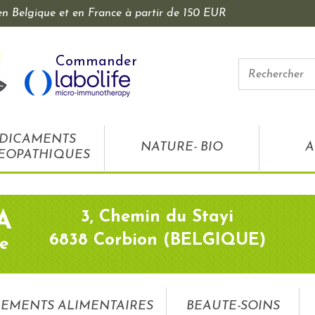
 en Belgique et en France à partir de 150 EUR
Commander
DICAMENTS
NATURE- BIO
A
EOPATHIQUES
3, Chemin du Stayi
A
6838 Corbion (BELGIQUE)
e
EMENTS ALIMENTAIRES
BEAUTE-SOINS