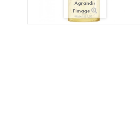
Agrandir
l'image