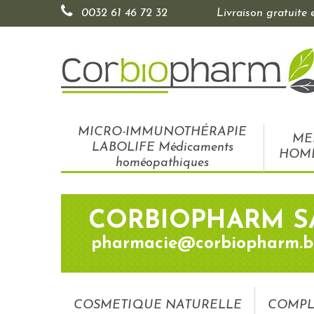
0032 61 46 72 32
Livraison gratuite
MICRO-IMMUNOTHÉRAPIE
ME
LABOLIFE Médicaments
HOM
homéopathiques
CORBIOPHARM S
pharmacie@corbiopharm.b
COSMETIQUE NATURELLE
COMPL