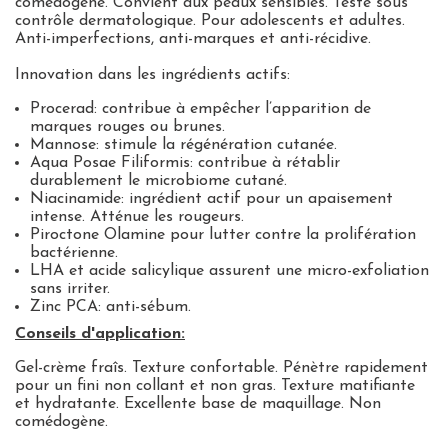
comédogène. Convient aux peaux sensibles. Testé sous
contrôle dermatologique. Pour adolescents et adultes.
Anti-imperfections, anti-marques et anti-récidive.
Innovation dans les ingrédients actifs:
Procerad
: contribue à empêcher l’apparition de
marques rouges ou brunes.
Mannose
: stimule la régénération cutanée.
A
qua Posae Filiformis
: contribue à rétablir
durablement le microbiome cutané.
Niacinamide
: ingrédient actif pour un apaisement
intense. Atténue les rougeurs.
Piroctone Olamine
pour lutter contre la prolifération
bactérienne.
LHA et
acide salicylique
assurent une micro-exfoliation
sans irriter.
Zinc PCA
: anti-sébum.
Conseils d'application:
Gel-crème fraîs. Texture confortable. Pénètre rapidement
pour un fini non collant et non gras. Texture matifiante
et hydratante. Excellente base de maquillage. Non
comédogène.