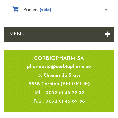
Panier
(vide)
MENU
CORBIOPHARM SA
pharmacie@corbiopharm.be
3, Chemin du Stayi
6838 Corbion (BELGIQUE)
Tél. : 0032 61 46 72 32
Fax : 0032 61 46 89 86